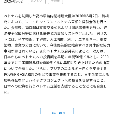
東アジア
その他
2026-05-02
ベトナムを訪問した高市早苗内閣総理大臣は2026年5月2日、首相
府において、レー・ミン・フン・ベトナム首相と首脳会談を行っ
た。会談後、両首脳は文書交換式および共同記者発表を行い、経
済安全保障分野における優先協力事項リストを発出した。同リス
トには、科学技術、半導体、人工知能（AI）、エネルギー、重要
鉱物、農業の分野において、今後優先的に推進すべき具体的な協力
事項が示されている。またベトナム政府発表によると、双方は、
日本からのベトナムへの投資額を早期に年間50億ドルとし、2030
年までに二国間貿易額を600億ドルに早期に引き上げるための措置
について合意した。さらに、アジアのエネルギー自立を支援する
POWERR ASIA構想のもとで事業を推進すること、日本企業による
技術移転を伴うハイテクプロジェクトへの投資を奨励すること、
日本への投資を行うベトナム企業を支援することなどにも合意し
た。
一覧に戻る