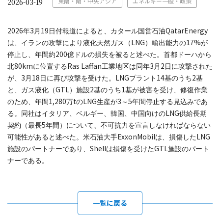
東南・南・中央アジア
エネルギー一般・政策
2026-03-19
2026
3
19
QatarEnergy
年
月
日付報道によると、カタール国営石油
LNG
17%
は、イランの攻撃により液化天然ガス（
）輸出能力の
が
200
停止し、年間約
億ドルの損失を被ると述べた。首都ドーハから
80km
Ras Laffan
3
2
北
に位置する
工業地区は同年
月
日に攻撃された
3
18
LNG
14
2
が、
月
日に再び攻撃を受けた。
プラント
基のうち
基
GTL
2
1
と、ガス液化（
）施設
基のうち
基が被害を受け、修復作業
1,280
t
LNG
3
5
のため、年間
万
の
生産が
～
年間停止する見込みであ
LNG
る。同社はイタリア、ベルギー、韓国、中国向けの
供給長期
5
契約（最長
年間）について、不可抗力を宣言しなければならない
ExxonMobil
LNG
可能性があると述べた。米石油大手
は、損傷した
Shell
GTL
施設のパートナーであり、
は損傷を受けた
施設のパート
ナーである。
一覧に戻る