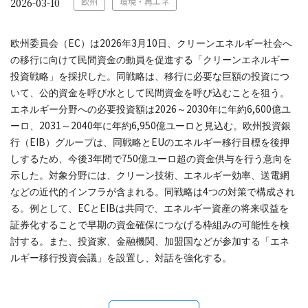
欧州
環境・再エネ
2026-03-10
EC
2026
3
10
欧州委員会（
）は
年
月
日、クリーンエネルギー社会へ
の移行に向けて民間資金の動員を促進する「クリーンエネルギー
投資戦略」を採択した。同戦略は、移行に必要な巨額の投資につ
いて、公的資金を呼び水として民間資金を呼び込むことを狙う。
2026
2030
6,600
エネルギー分野への必要投資額は
～
年に年約
億ユ
2031
2040
6,950
ーロ、
～
年に年約
億ユーロと見込む。欧州投資銀
EIB
EU
行（
）グループは、同戦略と
のエネルギー移行目標を後押
3
750
しするため、今後
年間で
億ユーロ超の資金供与を行う意向を
示した。対象分野には、クリーン技術、エネルギー効率、送電網
4
などの近代的インフラが含まれる。同戦略は
つの対策で構成され
EC
EIB
る。例として、
と
は共同で、エネルギー資産の将来収益を
証券化することで早期の資金確保につなげる枠組みの可能性を検
討する。また、投資家、金融機関、加盟国などが参加する「エネ
ルギー移行投資会議」を設置し、対話を強化する。