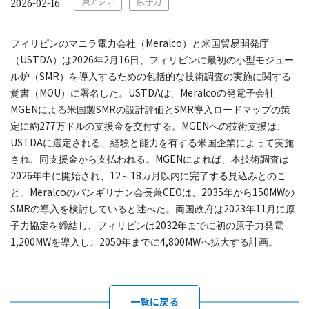
東アジア
原子力
2026-02-16
Meralco
フィリピンのマニラ電力会社（
）と米国貿易開発庁
USTDA
2026
2
16
（
）は
年
月
日、フィリピンに最初の小型モジュー
SMR
ル炉（
）を導入するための包括的な技術調査の実施に関する
MOU
USTDA
Meralco
覚書（
）に署名した。
は、
の発電子会社
MGEN
SMR
SMR
による米国製
の設計評価と
導入ロードマップの策
277
MGEN
定に約
万ドルの支援金を交付する。
への技術支援は、
USTDA
に選定される、経験と能力を有する米国企業によって実施
MGEN
され、同支援金から支払われる。
によれば、本技術調査は
2026
12
18
年中に開始され、
～
カ月以内に完了する見込みとのこ
Meralco
CEO
2035
150MW
と。
のパンギリナン会長兼
は、
年から
の
SMR
2023
11
の導入を検討していると述べた。両国政府は
年
月に原
2032
子力協定を締結し、フィリピンは
年までに初の原子力発電
1,200MW
2050
4,800MW
を導入し、
年までに
へ拡大する計画。
一覧に戻る