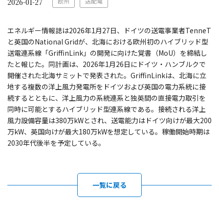
欧州
送配電
2026-01-27
エネルギー情報誌は2026年1月27日、ドイツの送電事業者TenneT
と英国のNational Gridが、北海における欧州初のハイブリッド型
送電連系線「GriffinLink」の開発に向けた覚書（MoU）を締結し
たと報じた。同計画は、2026年1月26日にドイツ・ハンブルクで
開催された北海サミットで発表された。GriffinLinkは、北海に立
地する複数の洋上風力発電所をドイツおよび英国の電力系統に接
続するとともに、洋上風力の系統連系と独英間の直接電力取引を
同時に可能とするハイブリッド型連系線である。接続される洋上
風力設備容量は380万kWとされ、送電能力はドイツ向けが最大200
万kW、英国向けが最大180万kWを想定している。稼働開始時期は
2030年代後半を予定している。
一覧に戻る