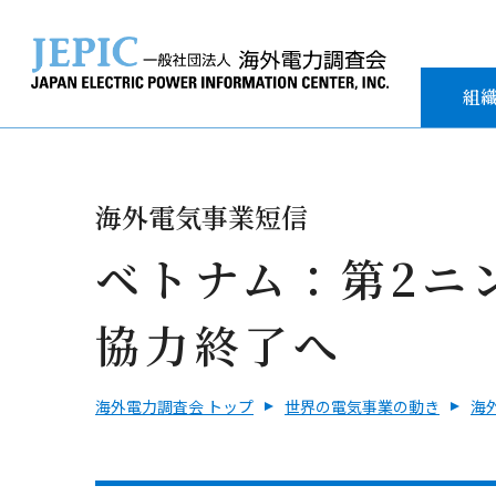
組
海外電気事業短信
ベトナム：第2ニ
協力終了へ
海外電力調査会 トップ
世界の電気事業の動き
海