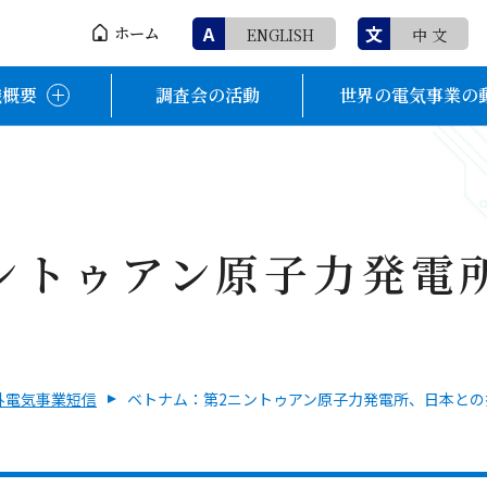
A
文
ホーム
ENGLISH
中 文
織概要
調査会の活動
世界の電気事業の
ントゥアン原子力発電
外電気事業短信
ベトナム：第2ニントゥアン原子力発電所、日本との