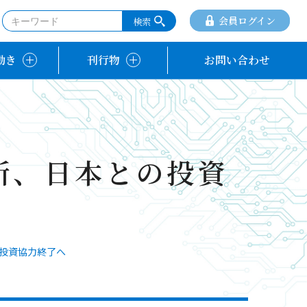
会員ログイン
動き
刊行物
お問い合わせ
所、日本との投資
投資協力終了へ