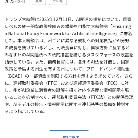
北米
その他
2025-12-11
トランプ大統領は2025年12月11日、AI関連の規制について、国家
レベルの統一的な政策枠組みの構築を目指す大統領令「Ensuring
a National Policy Framework for Artificial Intelligence」に署名
した。本大統領令は、州ごとに異なる規制への対応負担がAI分野
の成長を妨げているとし、司法長官に対し、国家方針に反すると
みなす州のAI関連法への法的措置を講じるタスクフォースの設置を
指示している。また、商務長官には、各州のAI法を評価し、国家
政策と矛盾する州法を有する州について、ブロードバンド補助金
（BEAD）の一部資金を制限する方針を示すよう求めている。さら
に、連邦取引委員会（FTC）および連邦通信委員会（FCC）に対
し、州がAI企業に消費者の誤解を招く対応や過度な情報開示を強
いることを抑制すべく、連邦取引委員会法（FTC法）との関係整理
や、AIモデルの報告・情報開示に関する連邦基準の整備を検討す
るよう指示している。
一覧に戻る