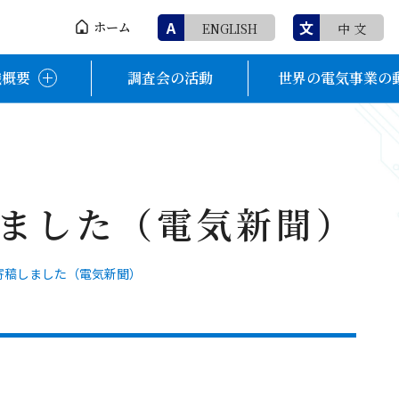
A
文
ホーム
ENGLISH
中 文
織概要
調査会の活動
世界の電気事業の
ました（電気新聞）
寄稿しました（電気新聞）